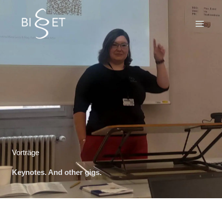
Zum
Inhalt
springen
Vorträge​
Keynotes. And other gigs.